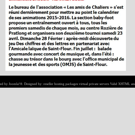
ed by
Joomla!®
. Designed by:
reseller hosting packages
virtual private servers
Valid
XHTML
an